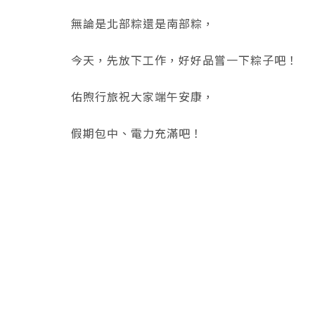
無論是北部粽還是南部粽，
今天，先放下工作，好好品嘗一下粽子吧！
​佑煦行旅祝大家端午安康，
假期包中、電力充滿吧！