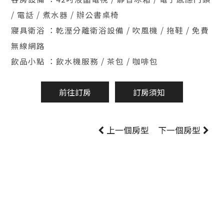
/ 電話 / 煮水器 / 辦公書桌椅
寢具衛浴 ：乾溼分離衛浴設備 / 吹風機 / 拖鞋 / 免費
無線網路
飲品小點 ：飲水機服務 / 茶包 / 咖啡包
前往訂房
訂房須知
上一個房型
下一個房型