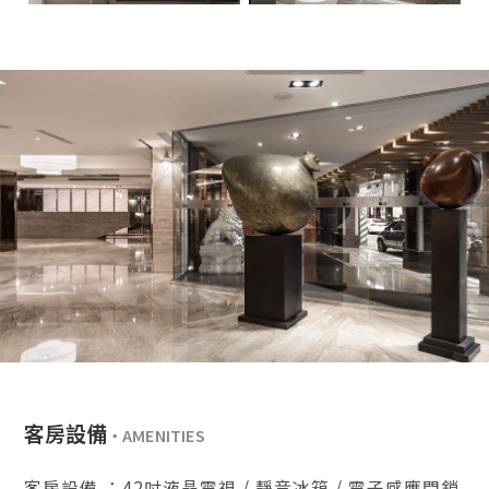
客房設備
客房設備 ：42吋液晶電視 / 靜音冰箱 / 電子感應門鎖